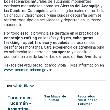
Los escenarios naturales de Tucumán: imponentes
cordones montañosos como las
Sierras del Aconquija
y
las
Cumbres Calcaquíes
; valles longitudinales como Tafí,
Calchaquí y Choromoros, y una curiosa geografía permite
realizar todo tipo de actividades y deportes en un marco
imponente.
Por todo esto la provincia se destaca en la práctica de
canotaje
y
rafting
en los ríos y diques;
cabalgatas
trekking
,
rappel
,
tirolesa
y
escalada
en roca en sus
desafiantes montañas. Otra experiencia de adrenalina pura
es sobrevolar los cerros en
parapente
y aladelta o
competir en una de las tantas carreras de
Eco Aventura
.
Textos del Arquitecto Ricardo Viola – Más información en
www.tucumanturismo.gov.ar
por
Adri�n Blanco
San Miguel de
Recorridos
Turismo en
Tucumán
turísticos en
Tucumán -
Tucumán
Argentina